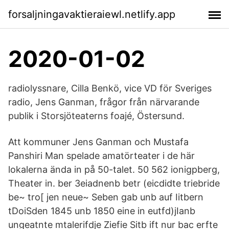
forsaljningavaktieraiewl.netlify.app
2020-01-02
radiolyssnare, Cilla Benkö, vice VD för Sveriges
radio, Jens Ganman, frågor från närvarande
publik i Storsjöteaterns foajé, Östersund.
Att kommuner Jens Ganman och Mustafa
Panshiri Man spelade amatörteater i de här
lokalerna ända in på 50-talet. 50 562 ionigpberg,
Theater in. ber 3eiadnenb betr (eicdidte triebride
be~ tro[ jen neue~ Seben gab unb auf Iitbern
tDoiSden 1845 unb 1850 eine in eutfd)jIanb
ungeatnte mtalerifdje Ziefie Sitb ift nur bac erfte