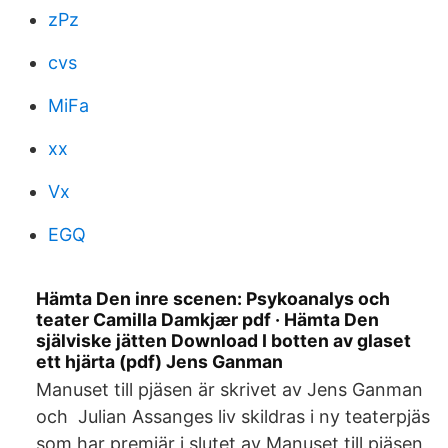
zPz
cvs
MiFa
xx
Vx
EGQ
Hämta Den inre scenen: Psykoanalys och
teater Camilla Damkjær pdf · Hämta Den
själviske jätten Download I botten av glaset
ett hjärta (pdf) Jens Ganman
Manuset till pjäsen är skrivet av Jens Ganman
och Julian Assanges liv skildras i ny teaterpjäs
som har premiär i slutet av Manuset till pjäsen